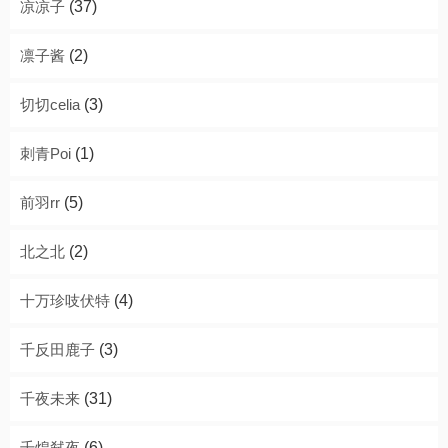
凉凉子
(37)
凛子酱
(2)
切切celia
(3)
刺青Poi
(1)
前羽rr
(5)
北之北
(2)
十万珍吱伏特
(4)
千反田鹿子
(3)
千夜未来
(31)
千煌弑夜
(6)