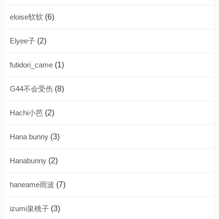
eloise软软
(6)
Elyee子
(2)
futidori_came
(1)
G44不会受伤
(8)
Hachi小芭
(2)
Hana bunny
(3)
Hanabunny
(2)
haneame雨波
(7)
izumi泉桃子
(3)