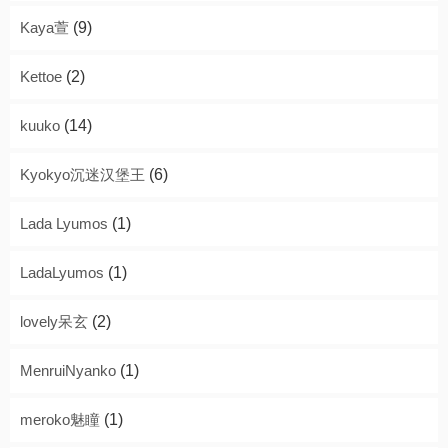
Kaya萱
(9)
Kettoe
(2)
kuuko
(14)
Kyokyo沉迷汉堡王
(6)
Lada Lyumos
(1)
LadaLyumos
(1)
lovely呆玄
(2)
MenruiNyanko
(1)
meroko魅瞳
(1)