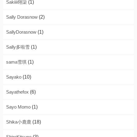
Sakiiii翎柒
(1)
Sally Dorasnow
(2)
SallyDorasnow
(1)
Sally多啦雪
(1)
sama雪琪
(1)
Sayako
(10)
Sayathefox
(6)
Sayo Momo
(1)
Shika小鹿鹿
(18)
ShiroKitsune
(3)