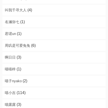
叫我千寻大人
(4)
名濑弥七
(1)
君珺un
(1)
周叽是可爱兔兔
(6)
啊日日
(3)
喵喵梓
(1)
喵子nyako
(2)
喵小吉
(114)
喵露露
(3)