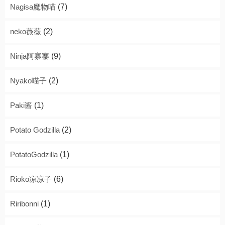
Nagisa魔物喵
(7)
neko薇薇
(2)
Ninja阿寨寨
(9)
Nyako喵子
(2)
Paki酱
(1)
Potato Godzilla
(2)
PotatoGodzilla
(1)
Rioko凉凉子
(6)
Riribonni
(1)