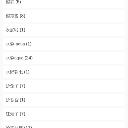
樱群
(6)
樱落酱
(8)
次屁啦
(1)
水淼-aqua
(1)
水淼aqua
(24)
水野弥七
(1)
汐兔子
(7)
汐旮旮
(1)
汪知子
(7)
沧霁桔梗
(11)