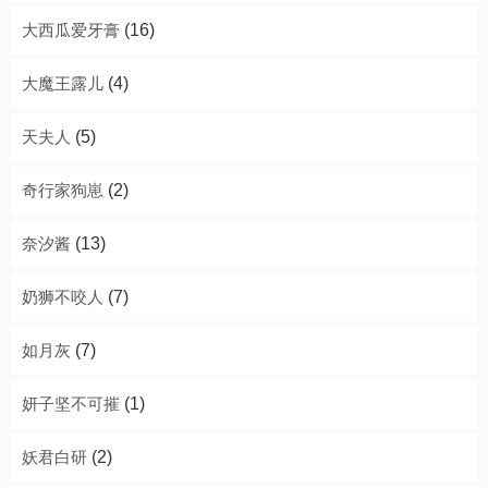
大西瓜爱牙膏
(16)
大魔王露儿
(4)
天夫人
(5)
奇行家狗崽
(2)
奈汐酱
(13)
奶狮不咬人
(7)
如月灰
(7)
妍子坚不可摧
(1)
妖君白研
(2)