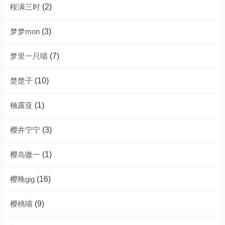
桜满三时
(2)
梦梦mon
(3)
梦里一只喵
(7)
楚楚子
(10)
楠露亚
(1)
樱井宁宁
(3)
樱岛嗷一
(1)
樱晚gig
(16)
樱桃喵
(9)