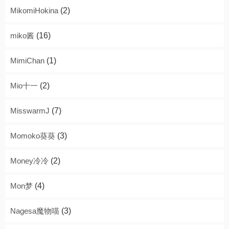
MikomiHokina
(2)
miko酱
(16)
MimiChan
(1)
Mio十一
(2)
MisswarmJ
(7)
Momoko葵葵
(3)
Money冷冷
(2)
Mon梦
(4)
Nagesa魔物喵
(3)