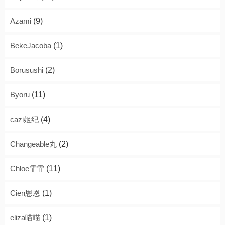
Azami
(9)
BekeJacoba
(1)
Borusushi
(2)
Byoru
(11)
cazi姬纪
(4)
Changeable丸
(2)
Chloe霏霏
(11)
Cien恩恩
(1)
eliza喵喵
(1)