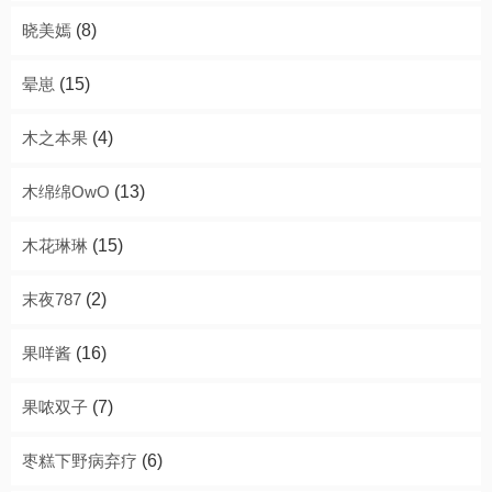
晓美嫣
(8)
晕崽
(15)
木之本果
(4)
木绵绵OwO
(13)
木花琳琳
(15)
末夜787
(2)
果咩酱
(16)
果哝双子
(7)
枣糕下野病弃疗
(6)