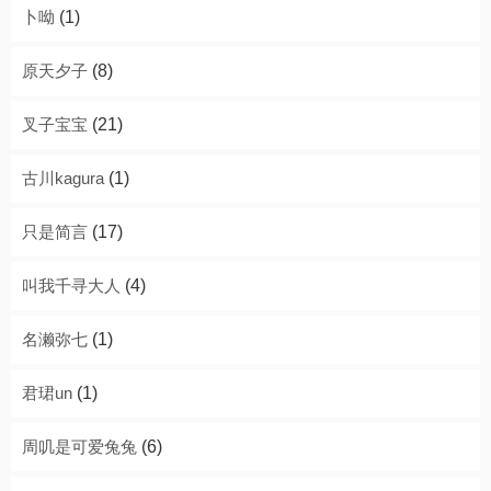
卜呦
(1)
原天夕子
(8)
叉子宝宝
(21)
古川kagura
(1)
只是简言
(17)
叫我千寻大人
(4)
名濑弥七
(1)
君珺un
(1)
周叽是可爱兔兔
(6)