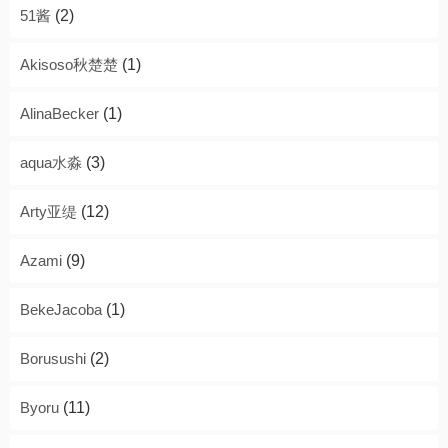
51酱
(2)
Akisoso秋楚楚
(1)
AlinaBecker
(1)
aqua水淼
(3)
Arty亚缇
(12)
Azami
(9)
BekeJacoba
(1)
Borusushi
(2)
Byoru
(11)