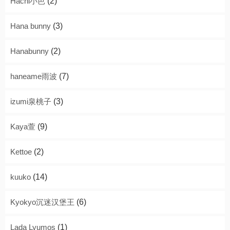
Hachi小芭
(2)
Hana bunny
(3)
Hanabunny
(2)
haneame雨波
(7)
izumi泉桃子
(3)
Kaya萱
(9)
Kettoe
(2)
kuuko
(14)
Kyokyo沉迷汉堡王
(6)
Lada Lyumos
(1)