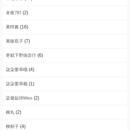
末夜787
(2)
果咩酱
(16)
果哝双子
(7)
枣糕下野病弃疗
(6)
柒柒要乖哦
(4)
柒柒要乖额
(1)
染黛如诗Miss
(2)
柳丸
(2)
柳郁子
(4)