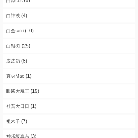
白烨cos
(6)
白神泱
(4)
白金saki
(10)
白银81
(25)
皮皮奶
(8)
真央Mao
(1)
眼酱大魔王
(19)
社畜大日日
(1)
祖木子
(7)
神乐坂真东
(3)