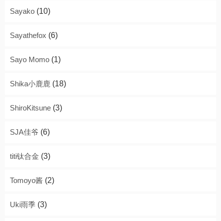
Sayako
(10)
Sayathefox
(6)
Sayo Momo
(1)
Shika小鹿鹿
(18)
ShiroKitsune
(3)
SJA佳爷
(6)
titi钛合金
(3)
Tomoyo酱
(2)
Uki雨季
(3)