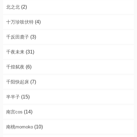
北之北
(2)
十万珍吱伏特
(4)
千反田鹿子
(3)
千夜未来
(31)
千煌弑夜
(6)
千阳快起床
(7)
半半子
(15)
南宫cos
(14)
南桃momoko
(10)