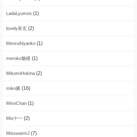
LadaLyumos
(1)
lovely呆玄
(2)
MenruiNyanko
(1)
meroko魅瞳
(1)
MikomiHokina
(2)
miko酱
(16)
MimiChan
(1)
Mio十一
(2)
MisswarmJ
(7)