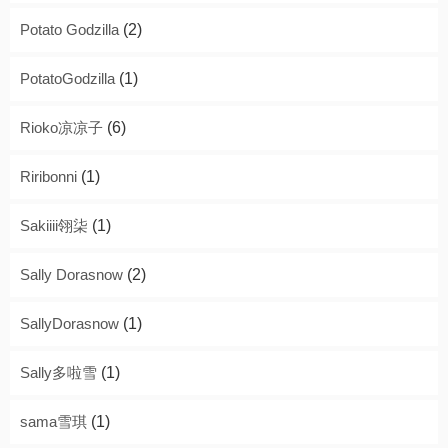
Potato Godzilla
(2)
PotatoGodzilla
(1)
Rioko凉凉子
(6)
Riribonni
(1)
Sakiiii翎柒
(1)
Sally Dorasnow
(2)
SallyDorasnow
(1)
Sally多啦雪
(1)
sama雪琪
(1)